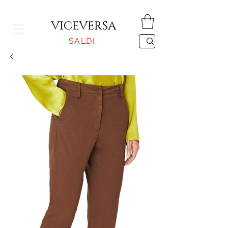
CONSEGNA GRATUITA PER ORDINI SUPERIORI A 150€
VICEVERSA
SALDI