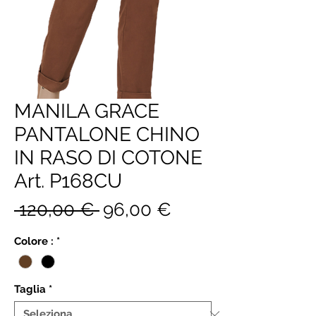
MANILA GRACE
PANTALONE CHINO
IN RASO DI COTONE
Art. P168CU
Prezzo
Prezzo
 120,00 € 
96,00 €
regolare
scontato
Colore :
*
Taglia
*