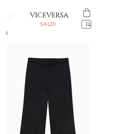
CONSEGNA GRATUITA PER ORDINI SUPERIORI A 150€
VICEVERSA
SALDI