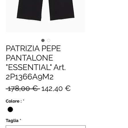
PATRIZIA PEPE
PANTALONE
"ESSENTIAL" Art.
2P1366A9M2
Prezzo
Prezzo
 178,00 € 
142,40 €
regolare
scontato
Colore :
*
Taglia
*