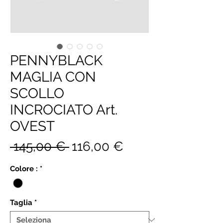
PENNYBLACK
MAGLIA CON
SCOLLO
INCROCIATO Art.
OVEST
Prezzo
Prezzo
 145,00 € 
116,00 €
regolare
scontato
Colore :
*
Taglia
*