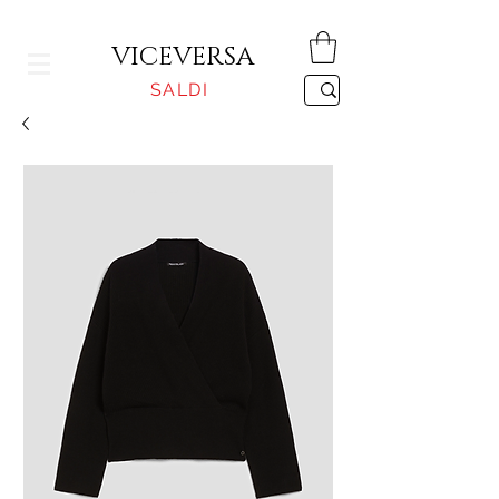
CONSEGNA GRATUITA PER ORDINI SUPERIORI A 150€
VICEVERSA
SALDI