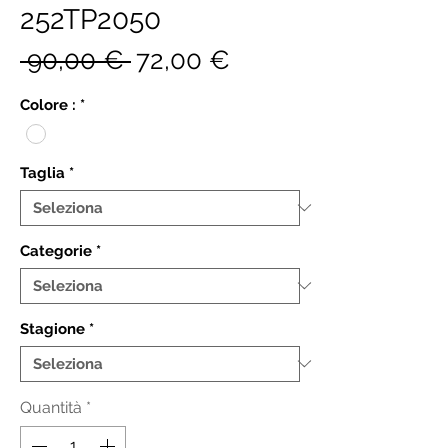
252TP2050
Prezzo
Prezzo
 90,00 € 
72,00 €
regolare
scontato
Colore :
*
Taglia
*
Categorie
*
Stagione
*
Quantità
*