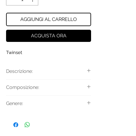
AGGIUNGI AL CARRELLO
ACQUISTA ORA
Twinset
Descrizione:
T-shirt con girocollo, maniche corte e
Composizione:
logo a contrasto colore.
Materiale: 100% Cotone
Genere:
Donna