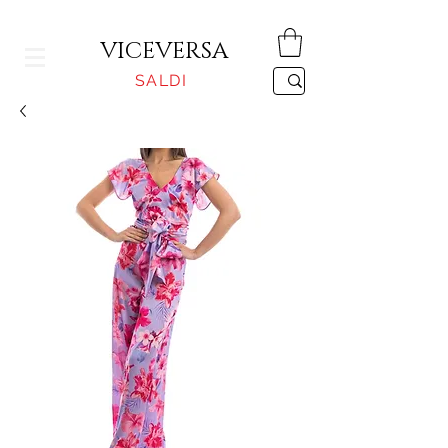
CONSEGNA GRATUITA PER ORDINI SUPERIORI A 150€
VICEVERSA
SALDI