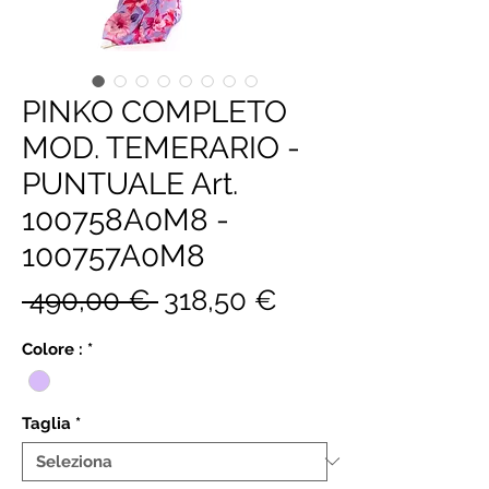
PINKO COMPLETO
MOD. TEMERARIO -
PUNTUALE Art.
100758A0M8 -
100757A0M8
Prezzo
Prezzo
 490,00 € 
318,50 €
regolare
scontato
Colore :
*
Taglia
*