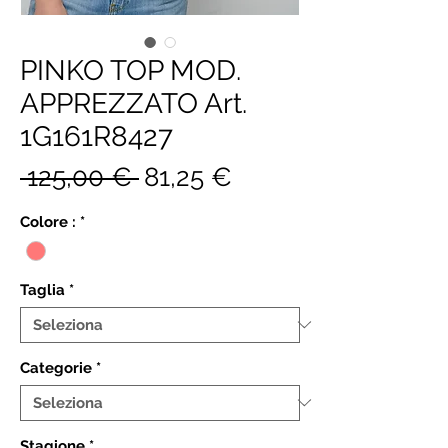
PINKO TOP MOD.
APPREZZATO Art.
1G161R8427
Prezzo
Prezzo
 125,00 € 
81,25 €
regolare
scontato
Colore :
*
Taglia
*
Categorie
*
Stagione
*