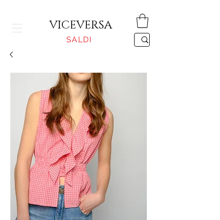
CONSEGNA GRATUITA PER ORDINI SUPERIORI A 150€
VICEVERSA
SALDI