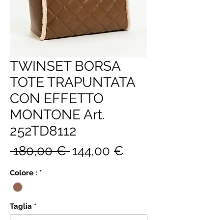
TWINSET BORSA
TOTE TRAPUNTATA
CON EFFETTO
MONTONE Art.
252TD8112
Prezzo
Prezzo
 180,00 € 
144,00 €
regolare
scontato
Colore :
*
Taglia
*