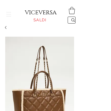
CONSEGNA GRATUITA PER ORDINI SUPERIORI A 150€
VICEVERSA
SALDI