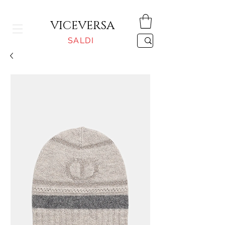
CONSEGNA GRATUITA PER ORDINI SUPERIORI A 150€
VICEVERSA
SALDI