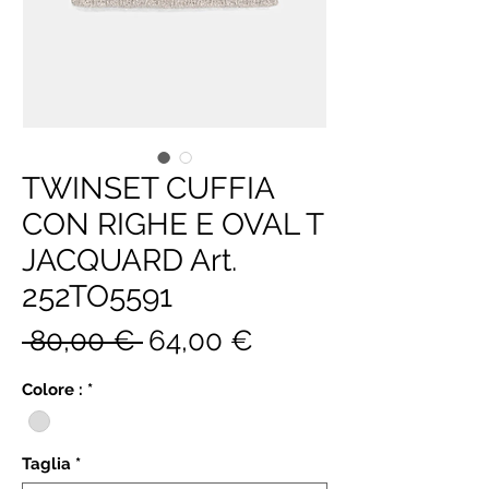
TWINSET CUFFIA
CON RIGHE E OVAL T
JACQUARD Art.
252TO5591
Prezzo
Prezzo
 80,00 € 
64,00 €
regolare
scontato
Colore :
*
Taglia
*