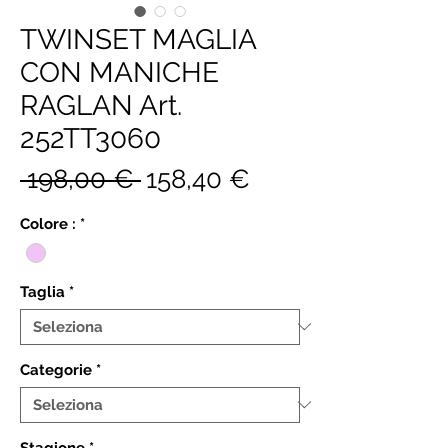
TWINSET MAGLIA
CON MANICHE
RAGLAN Art.
252TT3060
Prezzo
Prezzo
 198,00 € 
158,40 €
regolare
scontato
Colore :
*
Taglia
*
Categorie
*
Stagione
*