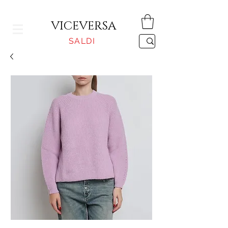
CONSEGNA GRATUITA PER ORDINI SUPERIORI A 150€
VICEVERSA
SALDI