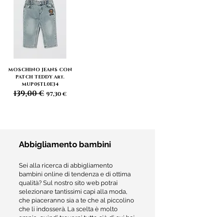
MOSCHINO JEANS CON
PATCH TEDDY Art.
MUP05TL0E34
139,00 €
Prezzo regolare
Prezzo scontato
97,30 €
Abbigliamento bambini
Sei alla ricerca di abbigliamento
bambini online di tendenza e di ottima
qualità? Sul nostro sito web potrai
selezionare tantissimi capi alla moda,
che piaceranno sia a te che al piccolino
che li indosserà. La scelta è molto