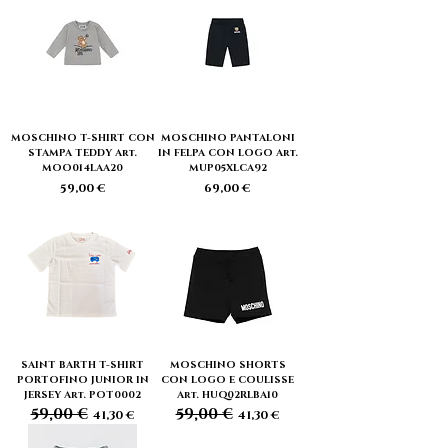
MOSCHINO T-SHIRT CON
MOSCHINO PANTALONI
STAMPA TEDDY Art.
IN FELPA CON LOGO Art.
MOO014LAA20
MUP05XLCA92
Prezzo
Prezzo
59,00 €
69,00 €
SAINT BARTH T-SHIRT
MOSCHINO SHORTS
PORTOFINO JUNIOR IN
CON LOGO E COULISSE
JERSEY Art. POT0002
Art. HUQ02RLBA10
59,00 €
59,00 €
Prezzo regolare
Prezzo scontato
Prezzo regolare
Prezzo scontato
41,30 €
41,30 €