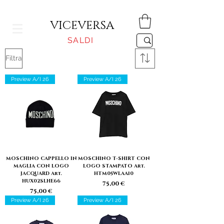
CONSEGNA GRATUITA PER ORDINI SUPERIORI A 150€
VICEVERSA
SALDI
Filtra
Preview A/I 26
Preview A/I 26
MOSCHINO CAPPELLO IN
MOSCHINO T-SHIRT CON
MAGLIA CON LOGO
LOGO STAMPATO Art.
JACQUARD Art.
HTM05WLAA10
HUX02SLHE66
Prezzo
75,00 €
Prezzo
75,00 €
Preview A/I 26
Preview A/I 26