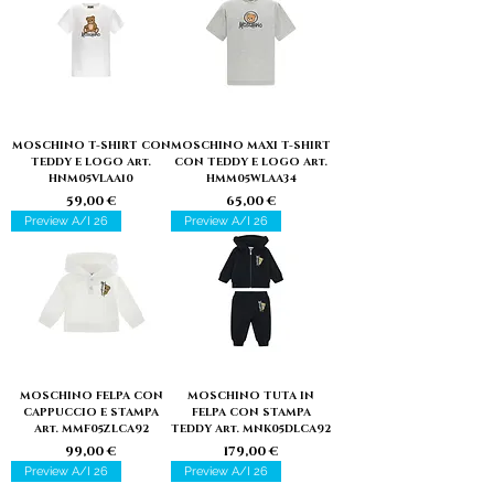
MOSCHINO T-SHIRT CON
MOSCHINO MAXI T-SHIRT
TEDDY E LOGO Art.
CON TEDDY E LOGO Art.
HNM05VLAA10
HMM05WLAA34
Prezzo
Prezzo
59,00 €
65,00 €
Preview A/I 26
Preview A/I 26
MOSCHINO FELPA CON
MOSCHINO TUTA IN
CAPPUCCIO E STAMPA
FELPA CON STAMPA
Art. MMF05ZLCA92
TEDDY Art. MNK05DLCA92
Prezzo
Prezzo
99,00 €
179,00 €
Preview A/I 26
Preview A/I 26