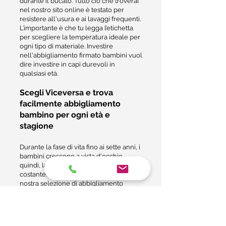
durante il bucato. Tutto ciò che troverai
nel nostro sito online è testato per
resistere all'usura e ai lavaggi frequenti.
L’importante è che tu legga l’etichetta
per scegliere la temperatura ideale per
ogni tipo di materiale. Investire
nell'abbigliamento firmato bambini vuol
dire investire in capi durevoli in
qualsiasi età.
Scegli Viceversa e trova
facilmente abbigliamento
bambino per ogni età e
stagione
Durante la fase di vita fino ai sette anni, i
bambini crescono a vista d'occhio,
quindi, la necessità di cambiare taglia è
costante. Proprio per questo motivo, la
nostra selezione di abbigliamento
bimbo è pensata per assicurarti una
copertura completa e immediata.
Durante il tuo shopping online, ti
basterà selezionare l'articolo desiderato