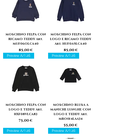
MOSCHINO FELPA CON
MOSCHINO FELPA CON
RICAMO TEDDY Art.
LOGO E RICAMO TEDDY
MUF06OLCA40
Art. HUF0A9LCA40
Prezzo
Prezzo
85,00 €
85,00 €
Preview A/I 26
Preview A/I 26
MOSCHINO FELPA CON
MOSCHINO BLUSA A
LOGO E TEDDY Art.
MANICHE LUNGHE CON
HXF08VLCA83
LOGO E TEDDY Art.
MRO014LAA34
Prezzo
75,00 €
Prezzo
55,00 €
Preview A/I 26
Preview A/I 26