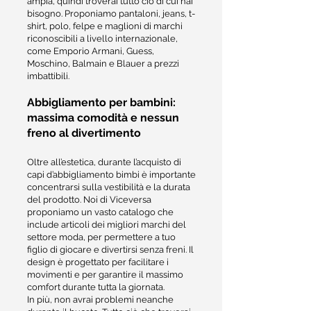
ampia, quindi troverai tutto ciò di cui hai
bisogno. Proponiamo pantaloni, jeans, t-
shirt, polo, felpe e maglioni di marchi
riconoscibili a livello internazionale,
come Emporio Armani, Guess,
Moschino, Balmain e Blauer a prezzi
imbattibili.
Abbigliamento per bambini:
massima comodità e nessun
freno al divertimento
Oltre all’estetica, durante l’acquisto di
capi d’abbigliamento bimbi è importante
concentrarsi sulla vestibilità e la durata
del prodotto. Noi di Viceversa
proponiamo un vasto catalogo che
include articoli dei migliori marchi del
settore moda, per permettere a tuo
figlio di giocare e divertirsi senza freni. Il
design è progettato per facilitare i
movimenti e per garantire il massimo
comfort durante tutta la giornata.
In più, non avrai problemi neanche