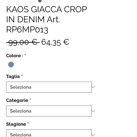
KAOS GIACCA CROP
IN DENIM Art.
RP6MP013
Prezzo
Prezzo
 99,00 € 
64,35 €
regolare
scontato
Colore :
*
Taglia
*
Categorie
*
Stagione
*