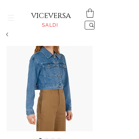
CONSEGNA GRATUITA PER ORDINI SUPERIORI A 150€
VICEVERSA
SALDI