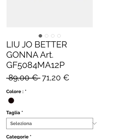
LIU JO BETTER
GONNA Art.
GF5084MA12P
Prezzo
Prezzo
 89,00 € 
71,20 €
regolare
scontato
Colore :
*
Taglia
*
Categorie
*