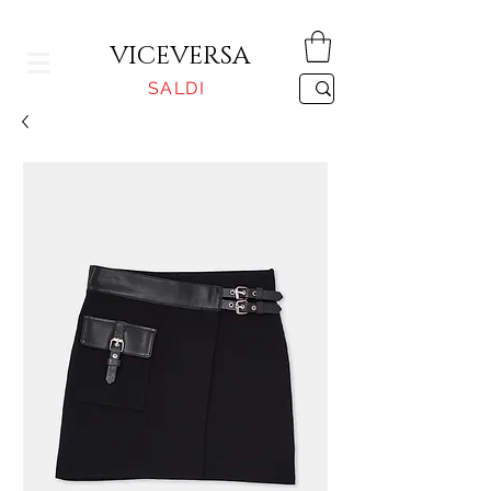
CONSEGNA GRATUITA PER ORDINI SUPERIORI A 150€
VICEVERSA
SALDI