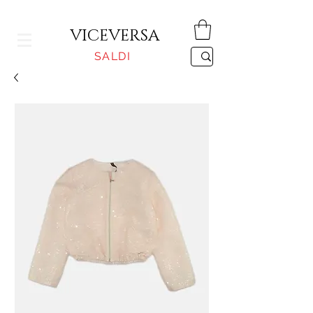
CONSEGNA GRATUITA PER ORDINI SUPERIORI A 150€
VICEVERSA
SALDI