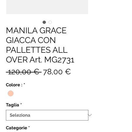
MANILA GRACE
GIACCA CON
PALLETTES ALL
OVER Art. MG2731
Prezzo
Prezzo
 120,00 € 
78,00 €
regolare
scontato
Colore :
*
Taglia
*
Categorie
*