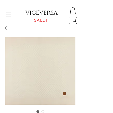
CONSEGNA GRATUITA PER ORDINI SUPERIORI A 150€
VICEVERSA
SALDI