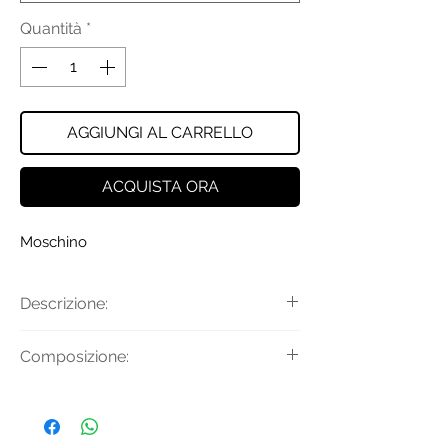
Quantità
*
AGGIUNGI AL CARRELLO
ACQUISTA ORA
Moschino
Descrizione:
Coperta in lana lavorato a maglia con
Composizione:
mix di punti e patch logo.
Tessuto Principale: 100% Lana