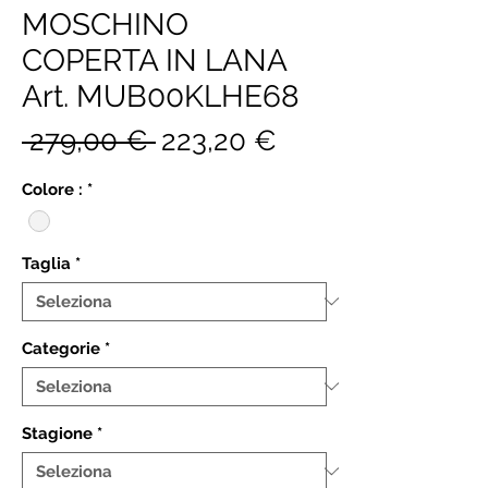
MOSCHINO
COPERTA IN LANA
Art. MUB00KLHE68
Prezzo
Prezzo
 279,00 € 
223,20 €
regolare
scontato
Colore :
*
Taglia
*
Categorie
*
Stagione
*