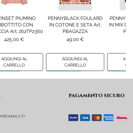
INSET PIUMINO
PENNYBLACK FOULARD
PENNYBL
MBOTTITO CON
IN COTONE E SETA Art.
IN MIX DI 
CIA Art. 262TP2360
PBAGAZZA
PBJ
Prezzo
Prezzo
Pr
425,00 €
49,00 €
19
AGGIUNGI AL
AGGIUNGI AL
AGGI
CARRELLO
CARRELLO
CA
ew A/I 26
Preview A/I 26
Preview A/I
i
pagamento sicuro
a@gmail.co
KO STIVALI MOD.
LIU JO MINIGONNA IN
LIU JO FE
L Art. SD0635P001
PRINCIPE DI GALLES Art.
Art. G