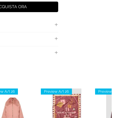
CQUISTA ORA
e con logo, stampa iconic
lto.
e: 100% Cotone
ew A/I 26
Preview A/I 26
Preview A/I