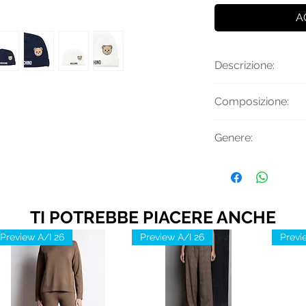
A
Descrizione:
Berretto in coton
Composizione:
Teddy Bear e risvo
Tessuto Principal
Genere:
Unisex
TI POTREBBE PIACERE ANCHE
Preview A/I 26
Preview A/I 26
Previ