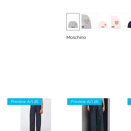
Moschino
Preview A/I 26
Preview A/I 26