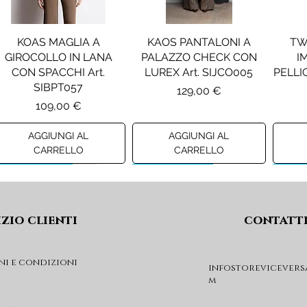
KOAS MAGLIA A
KAOS PANTALONI A
TW
GIROCOLLO IN LANA
PALAZZO CHECK CON
I
CON SPACCHI Art.
LUREX Art. SIJCO005
PELLIC
SIBPT057
Prezzo
129,00 €
Prezzo
109,00 €
AGGIUNGI AL
AGGIUNGI AL
CARRELLO
CARRELLO
Preview A/I 26
Preview A/I 26
Previ
izio clienti
contatt
ni e condizioni
infostorevicevers
m
PENNYBLACK JOGGERS
PINKO ANFIBIO MOD. EVA
PIN
IN JERSEY A PUNTO
05 Art. SD0689P001
CHEVA