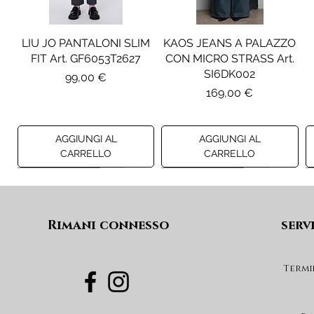
LIU JO PANTALONI SLIM
KAOS JEANS A PALAZZO
FIT Art. GF6053T2627
CON MICRO STRASS Art.
SI6DK002
Prezzo
99,00 €
Prezzo
169,00 €
AGGIUNGI AL
AGGIUNGI AL
CARRELLO
CARRELLO
Preview A/I 26
Preview A/I 26
Preview A/I 26
Preview A/I 26
Rimani connesso
serv
Termi
PENNYBLACK BLAZER IN
LIU JO SHORT CON
PENNYBLACK GIACCA
LIU JO ABITO IN
PINCE Art. KF6080T2627
JERSEY VELLUTO Art.
VELLUTO A COSTE CON
BOXY FIT REVERSIBILE