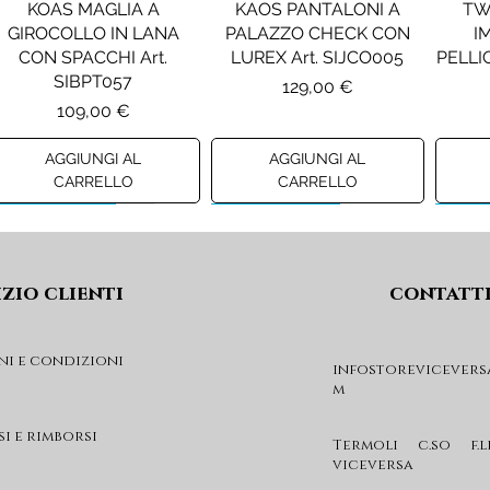
KOAS MAGLIA A
KAOS PANTALONI A
TW
GIROCOLLO IN LANA
PALAZZO CHECK CON
I
CON SPACCHI Art.
LUREX Art. SIJCO005
PELLIC
SIBPT057
Prezzo
129,00 €
Prezzo
109,00 €
AGGIUNGI AL
AGGIUNGI AL
CARRELLO
CARRELLO
Preview A/I 26
Preview A/I 26
Previ
izio clienti
contatt
ni e condizioni
infostorevicevers
m
PENNYBLACK JOGGERS
PINKO ANFIBIO MOD. EVA
PIN
IN JERSEY A PUNTO
05 Art. SD0689P001
CHEVA
si e rimborsi
MILANO Art. PBJBALLO
Prezzo
Termoli c.so f.l
285,00 €
viceversa
Prezzo
129,00 €