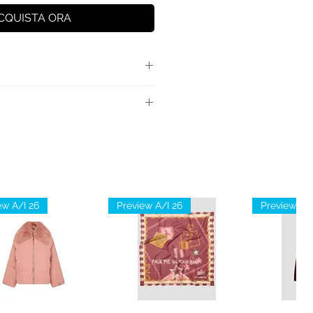
CQUISTA ORA
elliccia con patch Teddy,
oni a pressione e cappuccio.
: 100% Poliestere
ew A/I 26
Preview A/I 26
Preview A/I