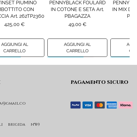
INSET PIUMINO
PENNYBLACK FOULARD
PENNYBL
MBOTTITO CON
IN COTONE E SETA Art.
IN MIX DI 
CIA Art. 262TP2360
PBAGAZZA
PBJ
Prezzo
Prezzo
Pr
425,00 €
49,00 €
19
AGGIUNGI AL
AGGIUNGI AL
AGGI
CARRELLO
CARRELLO
CA
ew A/I 26
Preview A/I 26
Preview A/I
i
pagamento sicuro
a@gmail.co
KO STIVALI MOD.
LIU JO MINIGONNA IN
LIU JO FE
L Art. SD0635P001
PRINCIPE DI GALLES Art.
Art. G
GF6059T674A
Prezzo
Pr
li brigida n°89
365,00 €
59
Prezzo
89,00 €