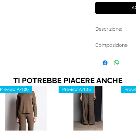
A
Descrizione:
Giubbotto in eco p
Composizione:
chiusura con bott
Tessuto Principale
TI POTREBBE PIACERE ANCHE
Preview A/I 26
Preview A/I 26
Previ