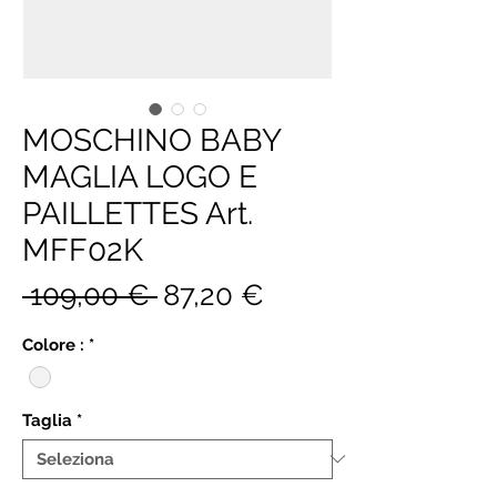
MOSCHINO BABY
MAGLIA LOGO E
PAILLETTES Art.
MFF02K
Prezzo
Prezzo
 109,00 € 
87,20 €
regolare
scontato
Colore :
*
Taglia
*