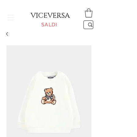
CONSEGNA GRATUITA PER ORDINI SUPERIORI A 150€
VICEVERSA
SALDI