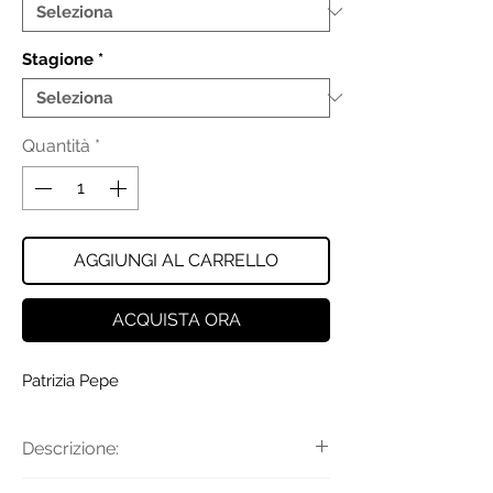
Stagione
*
Quantità
*
AGGIUNGI AL CARRELLO
ACQUISTA ORA
Patrizia Pepe
Descrizione:
Camicia top in georgette di pura seta,