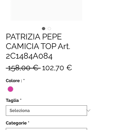
PATRIZIA PEPE
CAMICIA TOP Art.
2C1484A084
Prezzo
Prezzo
 158,00 € 
102,70 €
regolare
scontato
Colore :
*
Taglia
*
Categorie
*