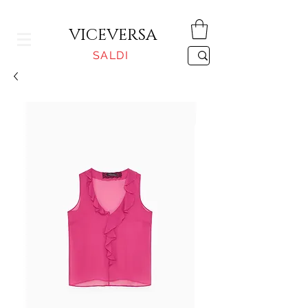
CONSEGNA GRATUITA PER ORDINI SUPERIORI A 150€
VICEVERSA
SALDI