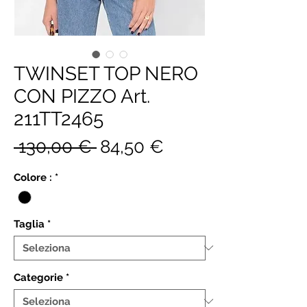
TWINSET TOP NERO
CON PIZZO Art.
211TT2465
Prezzo
Prezzo
 130,00 € 
84,50 €
regolare
scontato
Colore :
*
Taglia
*
Categorie
*