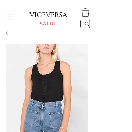
CONSEGNA GRATUITA PER ORDINI SUPERIORI A 150€
VICEVERSA
SALDI