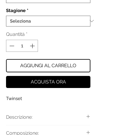
Stagione
*
Quantità
*
AGGIUNGI AL CARRELLO
ACQUISTA ORA
Twinset
Descrizione:
Top con dettaglio plissettato e con
Composizione: