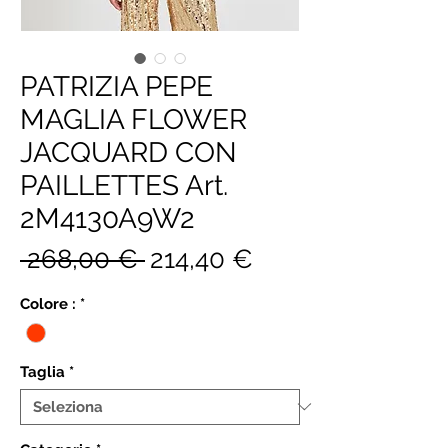
PATRIZIA PEPE
MAGLIA FLOWER
JACQUARD CON
PAILLETTES Art.
2M4130A9W2
Prezzo
Prezzo
 268,00 € 
214,40 €
regolare
scontato
Colore :
*
Taglia
*