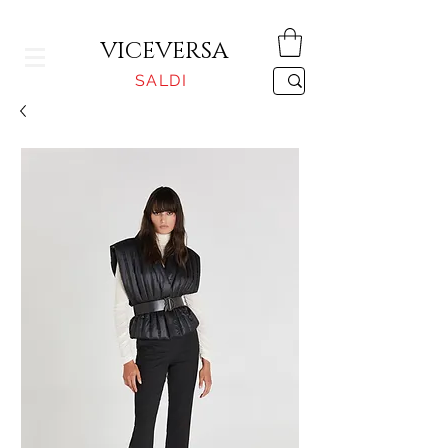
CONSEGNA GRATUITA PER ORDINI SUPERIORI A 150€
VICEVERSA
SALDI