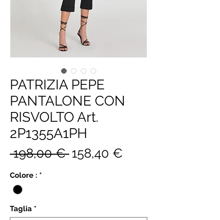
PATRIZIA PEPE
PANTALONE CON
RISVOLTO Art.
2P1355A1PH
Prezzo
Prezzo
 198,00 € 
158,40 €
regolare
scontato
Colore :
*
Taglia
*