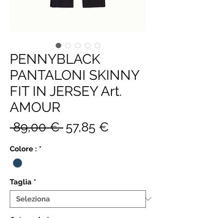
PENNYBLACK
PANTALONI SKINNY
FIT IN JERSEY Art.
AMOUR
Prezzo
Prezzo
 89,00 € 
57,85 €
regolare
scontato
Colore :
*
Taglia
*