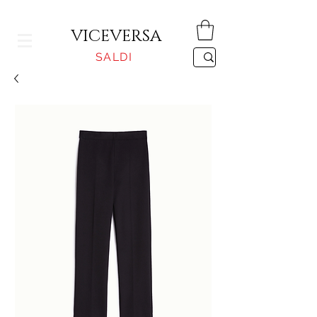
CONSEGNA GRATUITA PER ORDINI SUPERIORI A 150€
VICEVERSA
SALDI