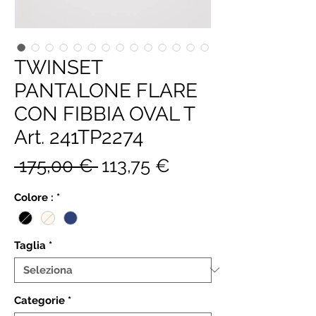
TWINSET
PANTALONE FLARE
CON FIBBIA OVAL T
Art. 241TP2274
Prezzo
Prezzo
 175,00 € 
113,75 €
regolare
scontato
Colore :
*
Taglia
*
Categorie
*