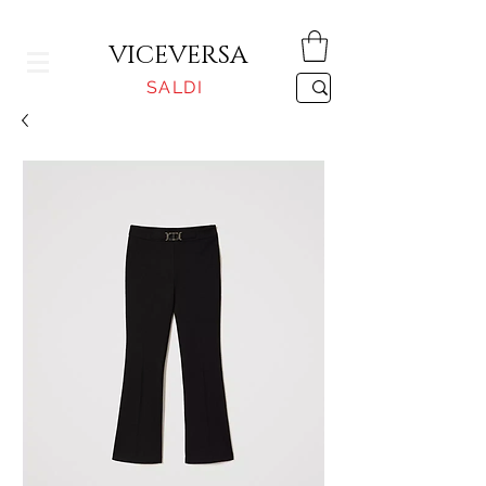
CONSEGNA GRATUITA PER ORDINI SUPERIORI A 150€
VICEVERSA
SALDI