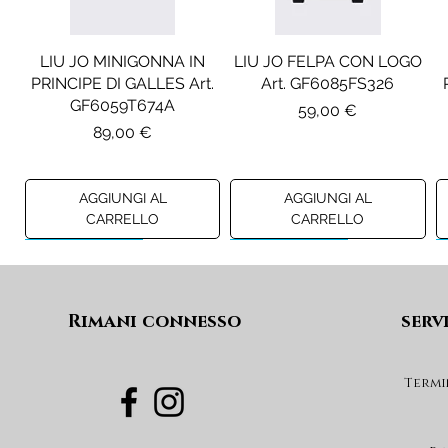
LIU JO MINIGONNA IN
LIU JO FELPA CON LOGO
PRINCIPE DI GALLES Art.
Art. GF6085FS326
GF6059T674A
Prezzo
59,00 €
Prezzo
89,00 €
AGGIUNGI AL
AGGIUNGI AL
CARRELLO
CARRELLO
Preview A/I 26
Preview A/I 26
Preview A/I 26
Preview A/I 26
Rimani connesso
serv
Termi
DIESEL JEANS MOD. D-
MAISON MARGIELA
MAX&CO. GILET MOD.
DIESEL GONNA MOD.
FELPA MOD. MM6S144U
DEVON-J SP1 Art.
GEARD Art. J02864KXBUA
MAXJ59F Art.