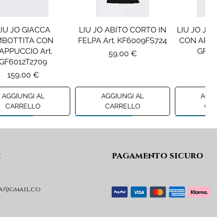
LIU JO GIACCA
LIU JO ABITO CORTO IN
LIU JO JE
MBOTTITA CON
FELPA Art. KF6009FS724
CON APPLI
APPUCCIO Art.
GF61
Prezzo
59,00 €
GF6012T2709
Pr
12
Prezzo
159,00 €
AGGIUNGI AL
AGGIUNGI AL
AGGI
CARRELLO
CARRELLO
CA
ew A/I 26
Preview A/I 26
Preview A/I
i
pagamento sicuro
a@gmail.co
SEL GIACCA MOD.
DIESEL GIACCA MOD.
MAISON
JRIVON Art.
JELKYM Art.
PANTA