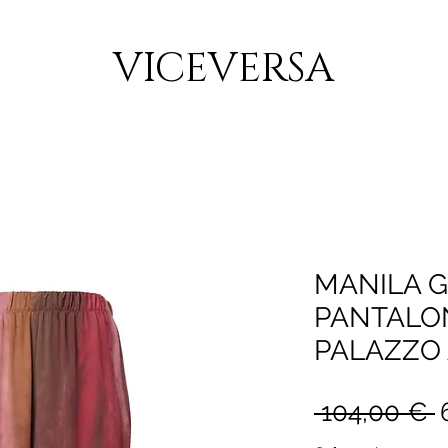
CONSEGNA GRATUITA PER ORDINI SUPERIORI A 150€
VICEVERSA
MANILA 
PANTALO
PALAZZO A
P
 104,00 € 
r