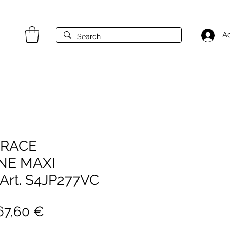
A
GRACE
NE MAXI
rt. S4JP277VC
rezzo
Prezzo
67,60 €
egolare
scontato