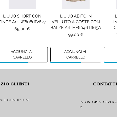
LIU JO SHORT CON
LIU JO ABITO IN
PINCE Art. KF6080T2627
VELLUTO A COSTE CON
I
BALZE Art. HF6046T665A
C
Prezzo
69,00 €
Prezzo
99,00 €
AGGIUNGI AL
AGGIUNGI AL
CARRELLO
CARRELLO
Preview A/I 26
Preview A/I 26
Previ
izio clienti
contatt
ni e condizioni
infostorevicevers
m
DIESEL MAGLIA MOD.
DIESEL GIACCA MOD.
DIE
KHILES OVER Art.
JSIPB Art. K00835KXBVC