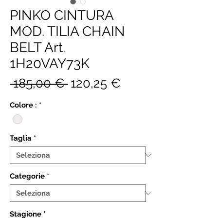
PINKO CINTURA
MOD. TILIA CHAIN
BELT Art.
1H20VAY73K
Prezzo
Prezzo
 185,00 € 
120,25 €
regolare
scontato
Colore :
*
Taglia
*
Categorie
*
Stagione
*