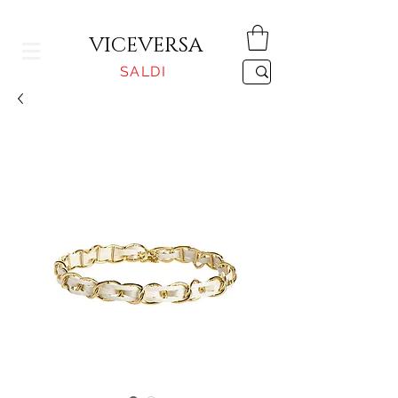
CONSEGNA GRATUITA PER ORDINI SUPERIORI A 150€
VICEVERSA
SALDI