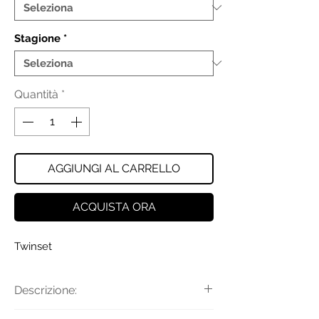
Stagione
*
Quantità
*
AGGIUNGI AL CARRELLO
ACQUISTA ORA
Twinset
Descrizione:
Cappotto con cintura oval t, revers