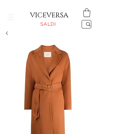
CONSEGNA GRATUITA PER ORDINI SUPERIORI A 150€
VICEVERSA
SALDI