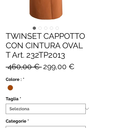
TWINSET CAPPOTTO
CON CINTURA OVAL
T Art. 232TP2013
Prezzo
Prezzo
 460,00 € 
299,00 €
regolare
scontato
Colore :
*
Taglia
*
Categorie
*