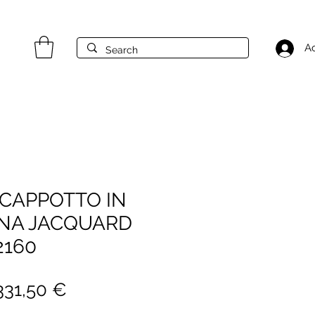
A
CAPPOTTO IN
ANA JACQUARD
2160
rezzo
Prezzo
331,50 €
egolare
scontato