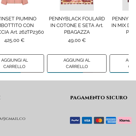
 perfetto degli outfit
INSET PIUMINO
PENNYBLACK FOULARD
PENNYBL
MBOTTITO CON
IN COTONE E SETA Art.
IN MIX DI 
CIA Art. 262TP2360
PBAGAZZA
PBJ
Prezzo
Prezzo
Pr
425,00 €
49,00 €
19
AGGIUNGI AL
AGGIUNGI AL
AGGI
CARRELLO
CARRELLO
CA
ew A/I 26
Preview A/I 26
Preview A/I
i
pagamento sicuro
a@gmail.co
KO STIVALI MOD.
LIU JO MINIGONNA IN
LIU JO FE
L Art. SD0635P001
PRINCIPE DI GALLES Art.
Art. G