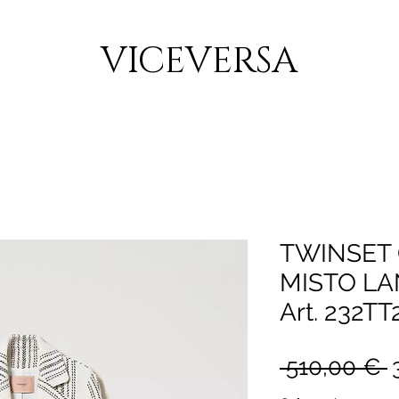
CONSEGNA GRATUITA PER ORDINI SUPERIORI A 150€
VICEVERSA
TWINSET 
MISTO L
Art. 232TT
P
 510,00 € 
r