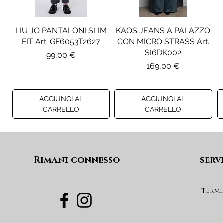
LIU JO PANTALONI SLIM
KAOS JEANS A PALAZZO
FIT Art. GF6053T2627
CON MICRO STRASS Art.
SI6DK002
Prezzo
99,00 €
Prezzo
169,00 €
AGGIUNGI AL
AGGIUNGI AL
CARRELLO
CARRELLO
Preview A/I 26
Preview A/I 26
Preview A/I 26
Preview A/I 26
Rimani connesso
serv
Termi
PENNYBLACK BLAZER IN
LIU JO SHORT CON
PENNYBLACK GIACCA
LIU JO ABITO IN
PINCE Art. KF6080T2627
JERSEY VELLUTO Art.
VELLUTO A COSTE CON
BOXY FIT REVERSIBILE