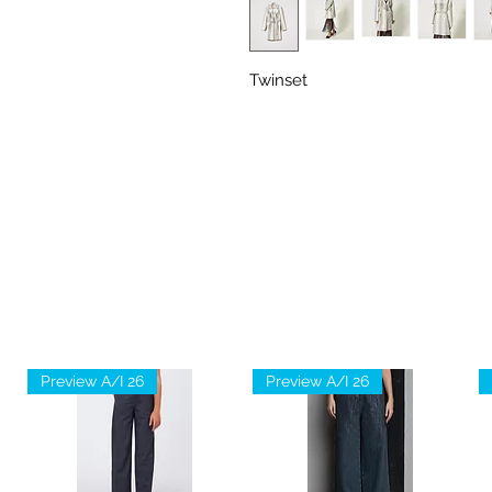
Twinset
Preview A/I 26
Preview A/I 26