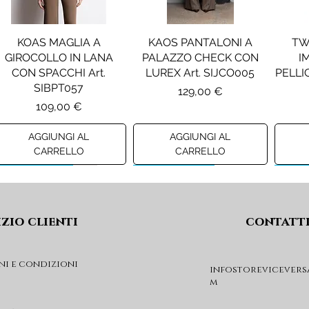
e il completamento
quotidiani.
KOAS MAGLIA A
KAOS PANTALONI A
TW
GIROCOLLO IN LANA
PALAZZO CHECK CON
I
CON SPACCHI Art.
LUREX Art. SIJCO005
PELLIC
SIBPT057
Prezzo
129,00 €
Prezzo
109,00 €
AGGIUNGI AL
AGGIUNGI AL
CARRELLO
CARRELLO
Preview A/I 26
Preview A/I 26
Previ
izio clienti
contatt
ni e condizioni
infostorevicevers
m
PENNYBLACK JOGGERS
PINKO ANFIBIO MOD. EVA
PIN
IN JERSEY A PUNTO
05 Art. SD0689P001
CHEVA