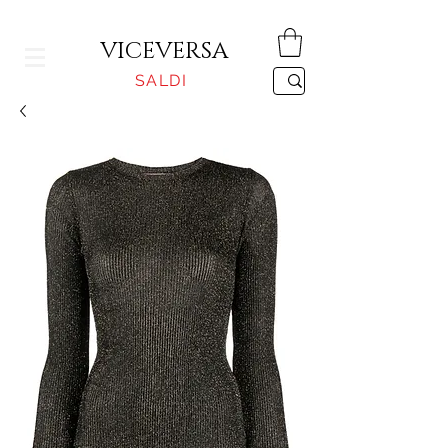
CONSEGNA GRATUITA PER ORDINI SUPERIORI A 150€
VICEVERSA
SALDI