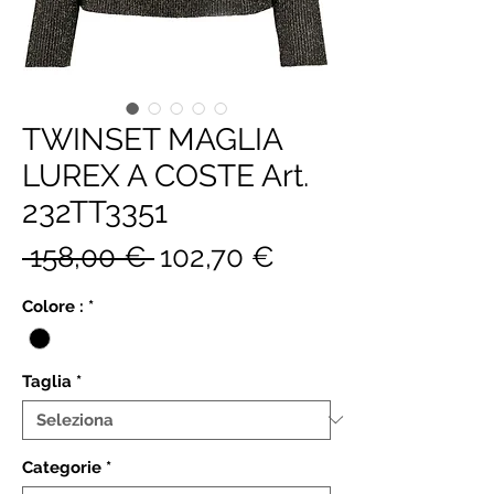
TWINSET MAGLIA
LUREX A COSTE Art.
232TT3351
Prezzo
Prezzo
 158,00 € 
102,70 €
regolare
scontato
Colore :
*
Taglia
*
Categorie
*