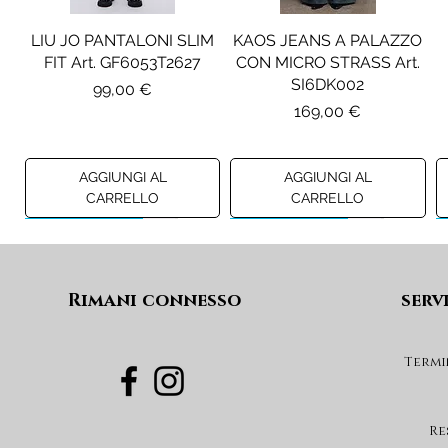
LIU JO PANTALONI SLIM
KAOS JEANS A PALAZZO
FIT Art. GF6053T2627
CON MICRO STRASS Art.
SI6DK002
Prezzo
99,00 €
Prezzo
169,00 €
AGGIUNGI AL
AGGIUNGI AL
CARRELLO
CARRELLO
Preview A/I 26
Preview A/I 26
Preview A/I 26
Preview A/I 26
Rimani connesso
serv
Termi
PENNYBLACK BLAZER IN
LIU JO SHORT CON
PENNYBLACK GIACCA
LIU JO ABITO IN
PINCE Art. KF6080T2627
JERSEY VELLUTO Art.
VELLUTO A COSTE CON
BOXY FIT REVERSIBILE
Re
PBJCANDORE
BALZE Art. HF6046T665A
Art. PBBEXTRA
Prezzo
69,00 €