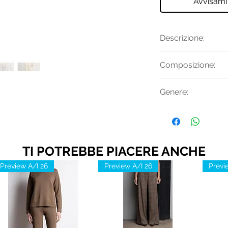
Avvisami
Descrizione:
T-shirt a maniche
Composizione:
e girocollo.
Tessuto Princi
Genere:
Tessuto Second
Poliestere
Donna
TI POTREBBE PIACERE ANCHE
Preview A/I 26
Preview A/I 26
Previ