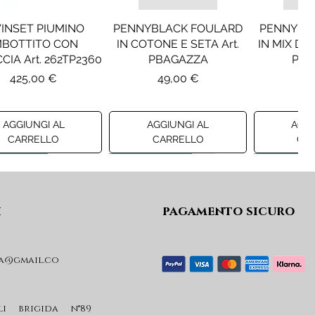
INSET PIUMINO
PENNYBLACK FOULARD
PENNYBL
MBOTTITO CON
IN COTONE E SETA Art.
IN MIX DI 
CIA Art. 262TP2360
PBAGAZZA
PBJ
Prezzo
Prezzo
Pr
425,00 €
49,00 €
19
AGGIUNGI AL
AGGIUNGI AL
AGGI
CARRELLO
CARRELLO
CA
ew A/I 26
Preview A/I 26
Preview A/I
i
pagamento sicuro
a@gmail.co
KO STIVALI MOD.
LIU JO MINIGONNA IN
LIU JO FE
L Art. SD0635P001
PRINCIPE DI GALLES Art.
Art. G
GF6059T674A
Prezzo
Pr
li brigida n°89
365,00 €
59