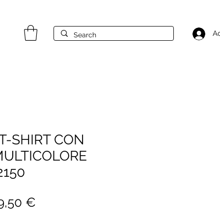
A
T-SHIRT CON
MULTICOLORE
2150
rezzo
Prezzo
9,50 €
golare
scontato