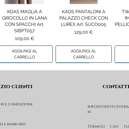
KOAS MAGLIA A
KAOS PANTALONI A
TW
GIROCOLLO IN LANA
PALAZZO CHECK CON
I
CON SPACCHI Art.
LUREX Art. SIJCO005
PELLIC
SIBPT057
Prezzo
129,00 €
Prezzo
109,00 €
AGGIUNGI AL
AGGIUNGI AL
CARRELLO
CARRELLO
Preview A/I 26
Preview A/I 26
Previ
izio clienti
contatt
ni e condizioni
infostorevicevers
m
PENNYBLACK JOGGERS
PINKO ANFIBIO MOD. EVA
PIN
IN JERSEY A PUNTO
05 Art. SD0689P001
CHEVA
si e rimborsi
MILANO Art. PBJBALLO
Prezzo
Termoli c.so f.l
285,00 €