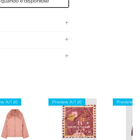
 quando è disponibile
 corte con stampa multicolore
pale: 100% Cotone
ario: 72% Cotone 28%
ew A/I 26
Preview A/I 26
Preview A/I