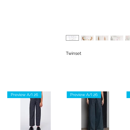
Twinset
Preview A/I 26
Preview A/I 26