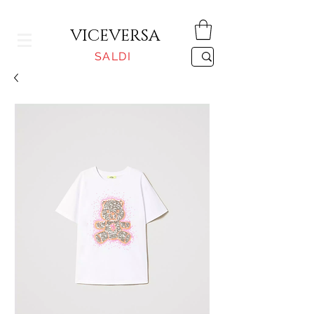
CONSEGNA GRATUITA PER ORDINI SUPERIORI A 150€
VICEVERSA
SALDI