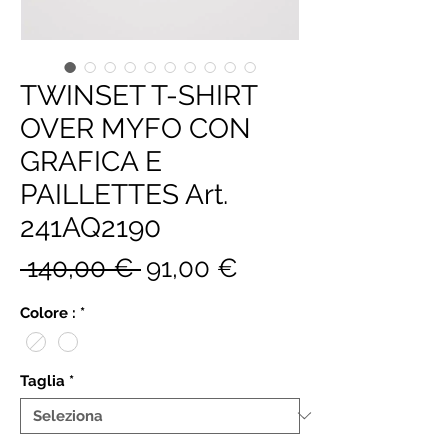
TWINSET T-SHIRT
OVER MYFO CON
GRAFICA E
PAILLETTES Art.
241AQ2190
Prezzo
Prezzo
 140,00 € 
91,00 €
regolare
scontato
Colore :
*
Taglia
*