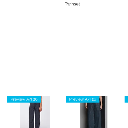
Twinset
Preview A/I 26
Preview A/I 26