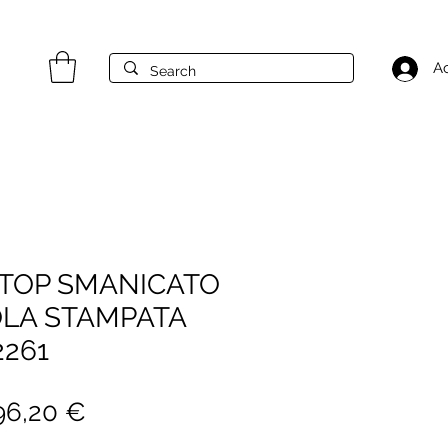
A
 TOP SMANICATO
OLA STAMPATA
2261
rezzo
Prezzo
96,20 €
egolare
scontato