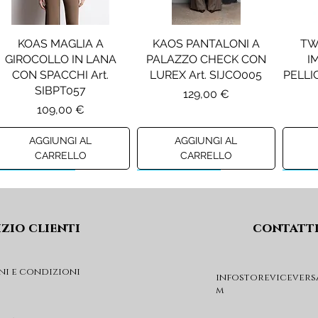
KOAS MAGLIA A
KAOS PANTALONI A
TW
GIROCOLLO IN LANA
PALAZZO CHECK CON
I
CON SPACCHI Art.
LUREX Art. SIJCO005
PELLIC
SIBPT057
Prezzo
129,00 €
Prezzo
109,00 €
AGGIUNGI AL
AGGIUNGI AL
CARRELLO
CARRELLO
Preview A/I 26
Preview A/I 26
Previ
izio clienti
contatt
ni e condizioni
infostorevicevers
m
PENNYBLACK JOGGERS
PINKO ANFIBIO MOD. EVA
PIN
IN JERSEY A PUNTO
05 Art. SD0689P001
CHEVA