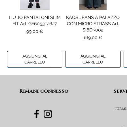
LIU JO PANTALONI SLIM
KAOS JEANS A PALAZZO
FIT Art. GF6053T2627
CON MICRO STRASS Art.
SI6DK002
Prezzo
99,00 €
Prezzo
169,00 €
AGGIUNGI AL
AGGIUNGI AL
CARRELLO
CARRELLO
Preview A/I 26
Preview A/I 26
Preview A/I 26
Preview A/I 26
Rimani connesso
serv
Termi
PENNYBLACK BLAZER IN
LIU JO SHORT CON
PENNYBLACK GIACCA
LIU JO ABITO IN
PINCE Art. KF6080T2627
JERSEY VELLUTO Art.
VELLUTO A COSTE CON
BOXY FIT REVERSIBILE