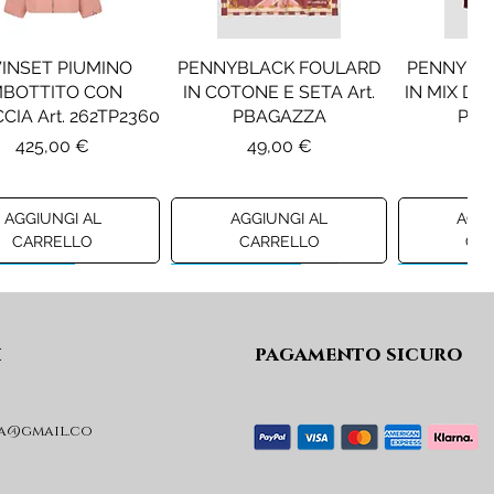
INSET PIUMINO
PENNYBLACK FOULARD
PENNYBL
MBOTTITO CON
IN COTONE E SETA Art.
IN MIX DI 
CIA Art. 262TP2360
PBAGAZZA
PBJ
Prezzo
Prezzo
Pr
425,00 €
49,00 €
19
AGGIUNGI AL
AGGIUNGI AL
AGGI
CARRELLO
CARRELLO
CA
ew A/I 26
Preview A/I 26
Preview A/I
i
pagamento sicuro
a@gmail.co
KO STIVALI MOD.
LIU JO MINIGONNA IN
LIU JO FE
L Art. SD0635P001
PRINCIPE DI GALLES Art.
Art. G