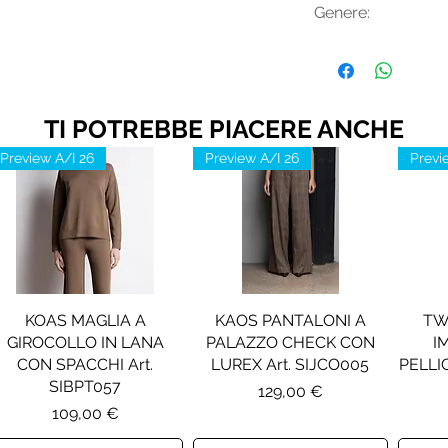
Genere:
Donna
TI POTREBBE PIACERE ANCHE
Preview A/I 26
Preview A/I 26
Previ
KOAS MAGLIA A
KAOS PANTALONI A
TW
GIROCOLLO IN LANA
PALAZZO CHECK CON
I
CON SPACCHI Art.
LUREX Art. SIJCO005
PELLIC
SIBPT057
Prezzo
129,00 €
Prezzo
109,00 €