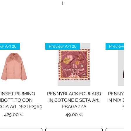
ew A/I 26
Preview A/I 26
Preview A/I
INSET PIUMINO
PENNYBLACK FOULARD
PENNYBL
MBOTTITO CON
IN COTONE E SETA Art.
IN MIX DI 
CIA Art. 262TP2360
PBAGAZZA
PBJ
Prezzo
Prezzo
Pr
425,00 €
49,00 €
19