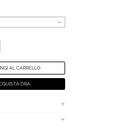
NGI AL CARRELLO
CQUISTA ORA
 125 mL logato.