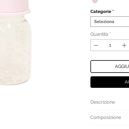
Categorie
*
Seleziona
Quantità
*
AGGIU
A
Descrizione
Biberon Armani da
Composizione
100% pvc