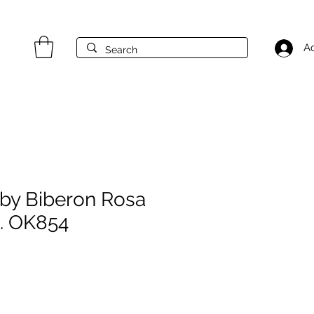
A
by Biberon Rosa
t. OK854
zzo