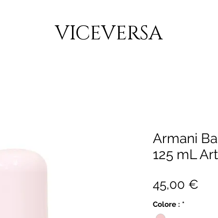
CONSEGNA GRATUITA PER ORDINI SUPERIORI A 150€
VICEVERSA
Armani Ba
125 mL Ar
Pre
45,00 €
Colore :
*