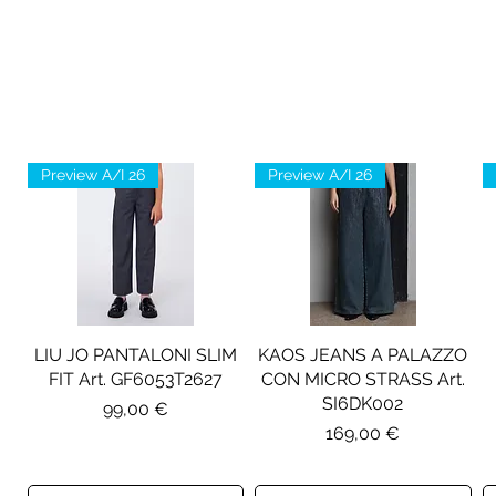
Preview A/I 26
Preview A/I 26
LIU JO PANTALONI SLIM
KAOS JEANS A PALAZZO
FIT Art. GF6053T2627
CON MICRO STRASS Art.
SI6DK002
Prezzo
99,00 €
Prezzo
169,00 €