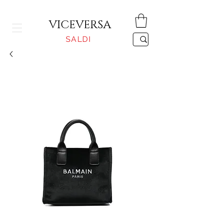
CONSEGNA GRATUITA PER ORDINI SUPERIORI A 150€
VICEVERSA
SALDI