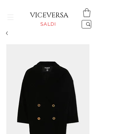
CONSEGNA GRATUITA PER ORDINI SUPERIORI A 150€
VICEVERSA
SALDI