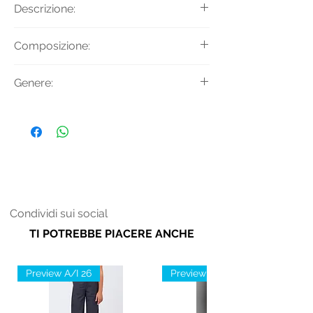
Descrizione:
Felpa girocollo con stampa logo
Composizione:
decorativa frontale.
Tessuto Principale: 67% Modal 33%
Genere:
Cotone
Uomo
Condividi sui social
TI POTREBBE PIACERE ANCHE
Preview A/I 26
Preview A/I 26