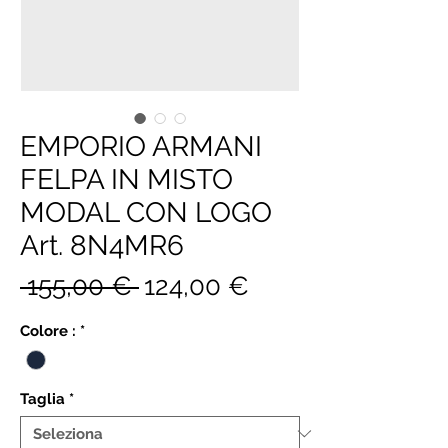
EMPORIO ARMANI
FELPA IN MISTO
MODAL CON LOGO
Art. 8N4MR6
Prezzo
Prezzo
 155,00 € 
124,00 €
regolare
scontato
Colore :
*
Taglia
*