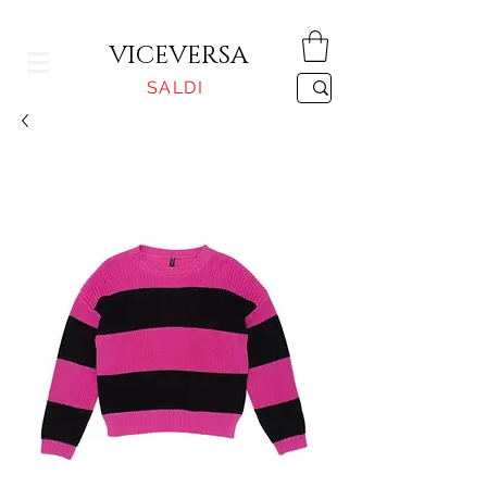
CONSEGNA GRATUITA PER ORDINI SUPERIORI A 150€
VICEVERSA
SALDI