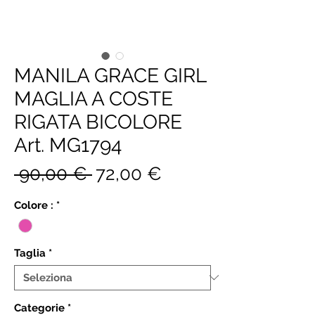
MANILA GRACE GIRL
MAGLIA A COSTE
RIGATA BICOLORE
Art. MG1794
Prezzo
Prezzo
 90,00 € 
72,00 €
regolare
scontato
Colore :
*
Taglia
*
Categorie
*