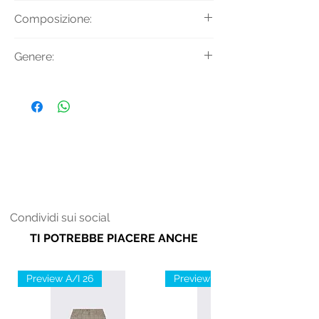
MAGLIA A COSTE RIGATA BICOLORE
Composizione:
Materiale: 55% ACETATO 45%
Genere:
COTONE
Donna
Condividi sui social
TI POTREBBE PIACERE ANCHE
Preview A/I 26
Preview A/I 26