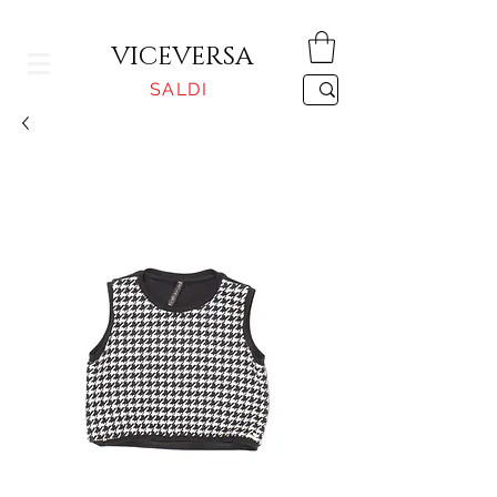
CONSEGNA GRATUITA PER ORDINI SUPERIORI A 150€
VICEVERSA
SALDI