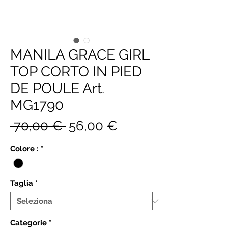
MANILA GRACE GIRL
TOP CORTO IN PIED
DE POULE Art.
MG1790
Prezzo
Prezzo
 70,00 € 
56,00 €
regolare
scontato
Colore :
*
Taglia
*
Categorie
*