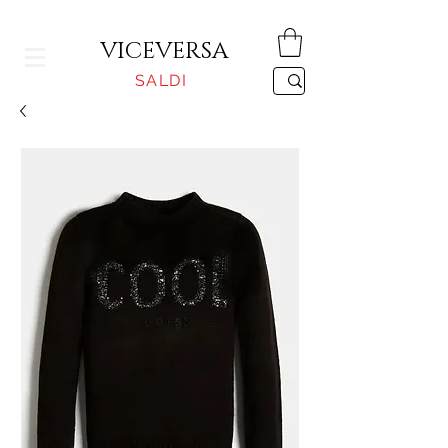
CONSEGNA GRATUITA PER ORDINI SUPERIORI A 150€
VICEVERSA
SALDI