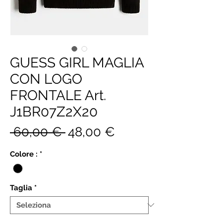
GUESS GIRL MAGLIA
CON LOGO
FRONTALE Art.
J1BR07Z2X20
Prezzo
Prezzo
 60,00 € 
48,00 €
regolare
scontato
Colore :
*
Taglia
*