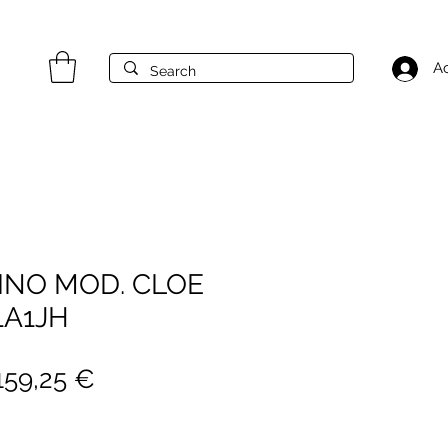
A
INO MOD. CLOE
61A1JH
Prezzo
Prezzo
159,25 €
egolare
scontato