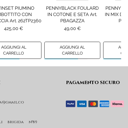
INSET PIUMINO
PENNYBLACK FOULARD
PENNYBL
MBOTTITO CON
IN COTONE E SETA Art.
IN MIX DI 
CIA Art. 262TP2360
PBAGAZZA
PBJ
Prezzo
Prezzo
Pr
425,00 €
49,00 €
19
AGGIUNGI AL
AGGIUNGI AL
AGGI
CARRELLO
CARRELLO
CA
ew A/I 26
Preview A/I 26
Preview A/I
i
pagamento sicuro
a@gmail.co
KO STIVALI MOD.
LIU JO MINIGONNA IN
LIU JO FE
L Art. SD0635P001
PRINCIPE DI GALLES Art.
Art. G
GF6059T674A
Prezzo
Pr
li brigida n°89
365,00 €
59