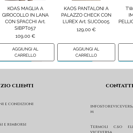
KOAS MAGLIA A
KAOS PANTALONI A
TW
GIROCOLLO IN LANA
PALAZZO CHECK CON
I
CON SPACCHI Art.
LUREX Art. SIJCO005
PELLIC
SIBPT057
Prezzo
129,00 €
Prezzo
109,00 €
AGGIUNGI AL
AGGIUNGI AL
CARRELLO
CARRELLO
Preview A/I 26
Preview A/I 26
Previ
izio clienti
contatt
ni e condizioni
infostorevicevers
m
PENNYBLACK JOGGERS
PINKO ANFIBIO MOD. EVA
PIN
IN JERSEY A PUNTO
05 Art. SD0689P001
CHEVA
si e rimborsi
MILANO Art. PBJBALLO
Prezzo
Termoli c.so f.l
285,00 €
viceversa