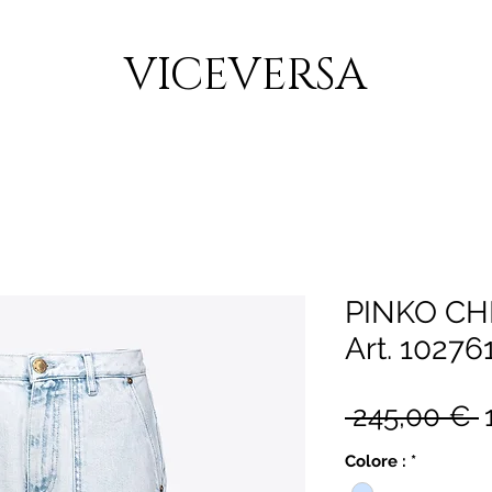
CONSEGNA GRATUITA PER ORDINI SUPERIORI A 150€
VICEVERSA
PINKO CH
Art. 1027
 245,00 € 
r
Colore :
*