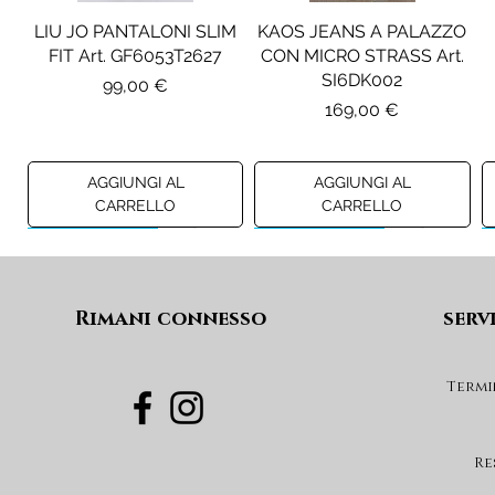
LIU JO PANTALONI SLIM
KAOS JEANS A PALAZZO
FIT Art. GF6053T2627
CON MICRO STRASS Art.
SI6DK002
Prezzo
99,00 €
Prezzo
169,00 €
AGGIUNGI AL
AGGIUNGI AL
CARRELLO
CARRELLO
Preview A/I 26
Preview A/I 26
Preview A/I 26
Preview A/I 26
Rimani connesso
serv
Termi
PENNYBLACK BLAZER IN
LIU JO SHORT CON
PENNYBLACK GIACCA
LIU JO ABITO IN
PINCE Art. KF6080T2627
JERSEY VELLUTO Art.
VELLUTO A COSTE CON
BOXY FIT REVERSIBILE
Re
PBJCANDORE
BALZE Art. HF6046T665A
Art. PBBEXTRA
Prezzo
69,00 €