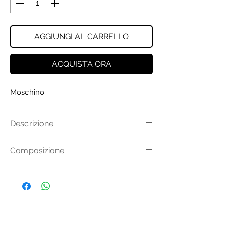
AGGIUNGI AL CARRELLO
ACQUISTA ORA
Moschino
Descrizione:
Set berretto e bavaglino con logo e
Composizione:
stampa
Teddy.BERRETTO+BAVAGLINO
Tessuto Principale: 100% Cotone