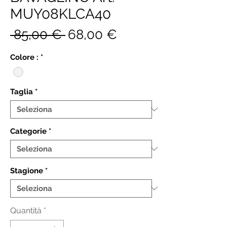
MUY08KLCA40
Prezzo
Prezzo
 85,00 € 
68,00 €
regolare
scontato
Colore :
*
Taglia
*
Categorie
*
Stagione
*
Quantità
*