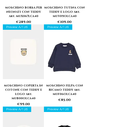
MOSCHINO BORSA PER
MOSCHINO TUTINA CON
NEONATI CON TEDDY
TEDDY E LOGO Art.
Art. MUX067LCA40
MUY09OLCA40
Price
Price
€289.00
€109.00
Preview A/I 26
Preview A/I 26
MOSCHINO COPERTA IN
MOSCHINO FELPA CON
COTONE CON TEDDY E
RICAMO TEDDY Art.
LOGO Art.
MUF06OLCA40
MUB00OLCA40
Price
€85.00
Price
€99.00
Preview A/I 26
Preview A/I 26