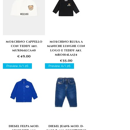
MOSCHINO CAPPELLO
MOSCHINO BLUSA A
CON TEDDY Art.
MANICHE LUNGHE CON
MUX066LCA40
LOGO E TEDDY Art.
MRO014LAA34
Price
€49.00
Price
€55.00
Preview A/I 26
Preview A/I 26
DIESEL FELPA MOD.
DIESEL JEANS MOD. D-