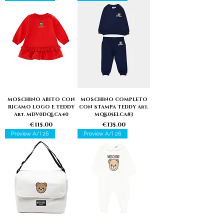
MOSCHINO ABITO CON
MOSCHINO COMPLETO
RICAMO LOGO E TEDDY
CON STAMPA TEDDY Art.
Art. MDV0DQLCA40
MQK05ELCA83
Price
Price
€115.00
€135.00
Preview A/I 26
Preview A/I 26