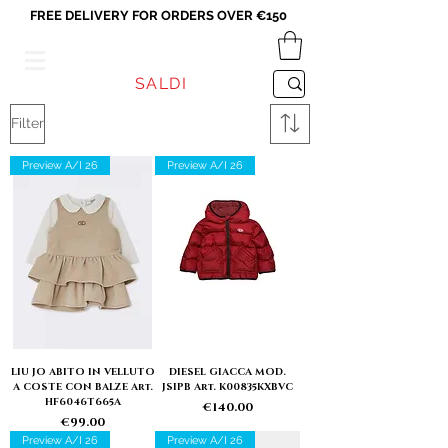
FREE DELIVERY FOR ORDERS OVER €150
VICEVERSA
SALDI
Filter
Preview A/I 26
Preview A/I 26
LIU JO ABITO IN VELLUTO
DIESEL GIACCA MOD.
A COSTE CON BALZE Art.
JSIPB Art. K00835KXBVC
HF6046T665A
Price
€140.00
Price
€99.00
Preview A/I 26
Preview A/I 26