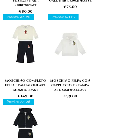
SDSELZIPB Art.
GALE-B Art. K00237KXBSE
K00878KYAVF
Price
€75.00
Price
€80.00
Preview A/I 26
Preview A/I 26
MOSCHINO COMPLETO
MOSCHINO FELPA CON
FELPA E PANTALONI Art.
CAPPUCCIO E STAMPA
MDK03GLDA63
Art. MMF05ZLCA92
Price
Price
€149.00
€99.00
Preview A/I 26