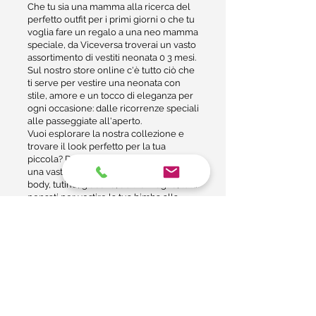
Che tu sia una mamma alla ricerca del
perfetto outfit per i primi giorni o che tu
voglia fare un regalo a una neo mamma
speciale, da Viceversa troverai un vasto
assortimento di vestiti neonata 0 3 mesi.
Sul nostro store online c'è tutto ciò che
ti serve per vestire una neonata con
stile, amore e un tocco di eleganza per
ogni occasione: dalle ricorrenze speciali
alle passeggiate all'aperto.
Vuoi esplorare la nostra collezione e
trovare il look perfetto per la tua
piccola? Da Viceversa puoi scegliere tra
una vasta gamma di vestiti neonata:
body, tutine, giacche, abiti e maglie, tutti
pensati per vestire la tua bimba alla
moda, ma con morbidezza e praticità.
Perché scegliere i vestiti
neonata eleganti di Viceversa
I capi di abbigliamento per bambini
molto piccoli devono essere comodi e
confortevoli, per regalare un senso di