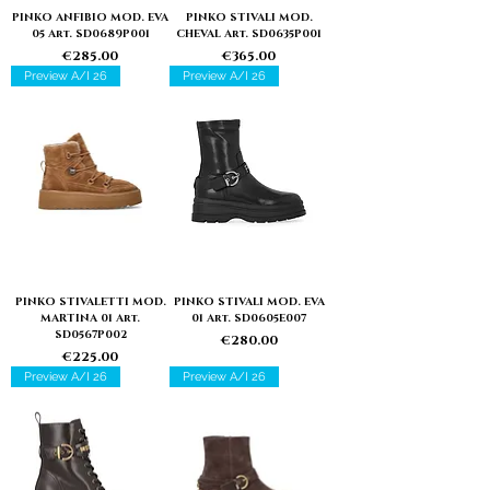
PINKO ANFIBIO MOD. EVA
PINKO STIVALI MOD.
05 Art. SD0689P001
CHEVAL Art. SD0635P001
Price
Price
€285.00
€365.00
Preview A/I 26
Preview A/I 26
PINKO STIVALETTI MOD.
PINKO STIVALI MOD. EVA
MARTINA 01 Art.
01 Art. SD0605E007
SD0567P002
Price
€280.00
Price
€225.00
Preview A/I 26
Preview A/I 26