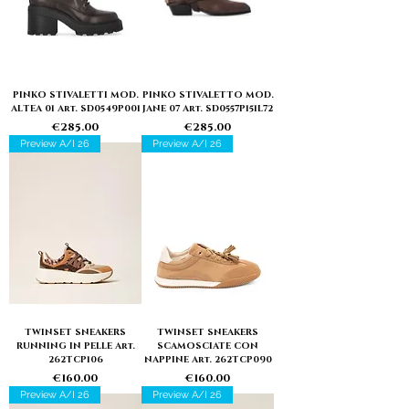
PINKO STIVALETTI MOD.
PINKO STIVALETTO MOD.
ALTEA 01 Art. SD0549P001
JANE 07 Art. SD0557P151L72
Price
Price
€285.00
€285.00
Preview A/I 26
Preview A/I 26
TWINSET SNEAKERS
TWINSET SNEAKERS
RUNNING IN PELLE Art.
SCAMOSCIATE CON
262TCP106
NAPPINE Art. 262TCP090
Price
Price
€160.00
€160.00
Preview A/I 26
Preview A/I 26