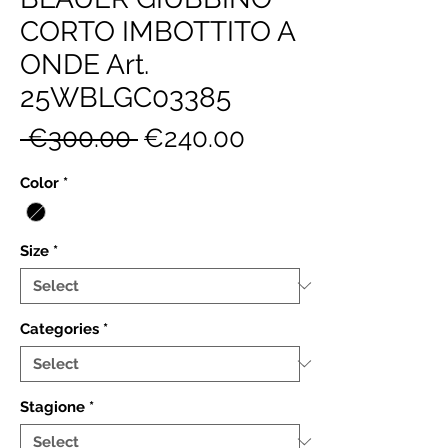
CORTO IMBOTTITO A
ONDE Art.
25WBLGC03385
Regular
Sale
 €300.00 
€240.00
Price
Price
Color
*
Size
*
Categories
*
Stagione
*