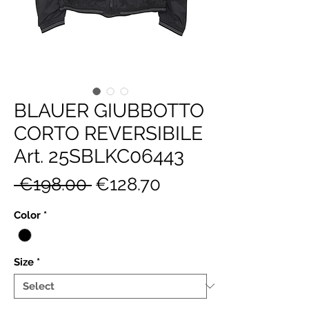
BLAUER GIUBBOTTO
CORTO REVERSIBILE
Art. 25SBLKC06443
Regular
Sale
 €198.00 
€128.70
Price
Price
Color
*
Size
*