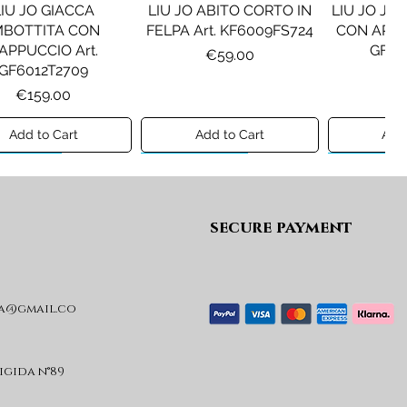
LIU JO GIACCA
LIU JO ABITO CORTO IN
LIU JO JE
MBOTTITA CON
FELPA Art. KF6009FS724
CON APPLI
APPUCCIO Art.
GF61
Price
€59.00
GF6012T2709
Pr
€1
Price
€159.00
Add to Cart
Add to Cart
Add 
ew A/I 26
Preview A/I 26
Preview A/I
secure payment
a@gmail.co
SEL GIACCA MOD.
DIESEL GIACCA MOD.
MAISON
JRIVON Art.
JELKYM Art.
PANTA
J03025KXBVC
J03016KXBVC
MM6P2
M611
rigida n°89
Price
Price
€230.00
€220.00
Pr
€1