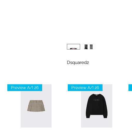
Dsquared2
Preview A/I 26
Preview A/I 26