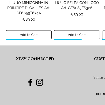
LIU JO MINIGONNA IN
LIU JO FELPA CON LOGO
PRINCIPE DI GALLES Art.
Art. GF6085FS326
GF6059T674A
Price
€59.00
Price
€89.00
Add to Cart
Add to Cart
Preview A/I 26
Preview A/I 26
Preview A/I 26
Preview A/I 26
Stay connected
cust
Terms
DIESEL JEANS MOD. D-
MAISON MARGIELA
MAX&CO. GILET MOD.
DIESEL GONNA MOD.
FELPA MOD. MM6S144U
DEVON-J SP1 Art.
GEARD Art. J02864KXBUA
MAXJ59F Art.
Art. M61135MM08P
J03151KXBUA
MX0364MX02A
Price
€100.00
Retu
Price
Price
Price
€180.00
€120.00
€99.00
Add to Cart