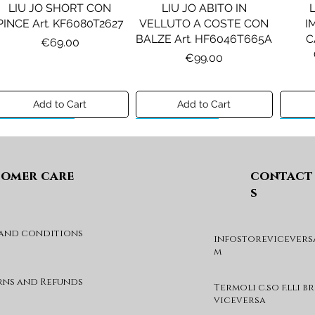
LIU JO SHORT CON
LIU JO ABITO IN
PINCE Art. KF6080T2627
VELLUTO A COSTE CON
I
BALZE Art. HF6046T665A
C
Price
€69.00
Price
€99.00
Add to Cart
Add to Cart
Preview A/I 26
Preview A/I 26
Previ
omer care
contact
s
 and conditions
infostorevicevers
DIESEL MAGLIA MOD.
DIESEL GIACCA MOD.
DIE
m
KHILES OVER Art.
JSIPB Art. K00835KXBVC
J03088KYA3A
Price
€140.00
rns and Refunds
Termoli c.so f.lli b
Price
€190.00
viceversa
Add to Cart