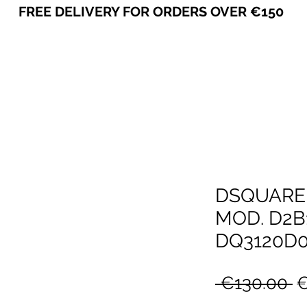
FREE DELIVERY FOR ORDERS OVER €150
VICEVERSA
DSQUARE
MOD. D2B1
DQ3120D
R
 €130.00 
€
P