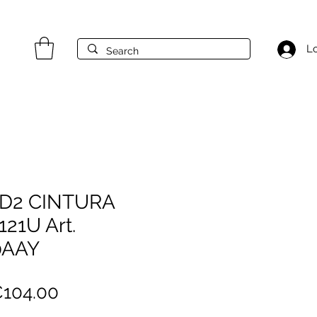
Lo
D2 CINTURA
21U Art.
0AAY
egular
Sale
104.00
rice
Price