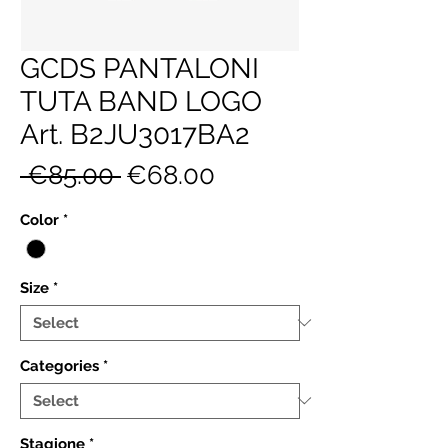
GCDS PANTALONI
TUTA BAND LOGO
Art. B2JU3017BA2
Regular
Sale
 €85.00 
€68.00
Price
Price
Color
*
Size
*
Categories
*
Stagione
*