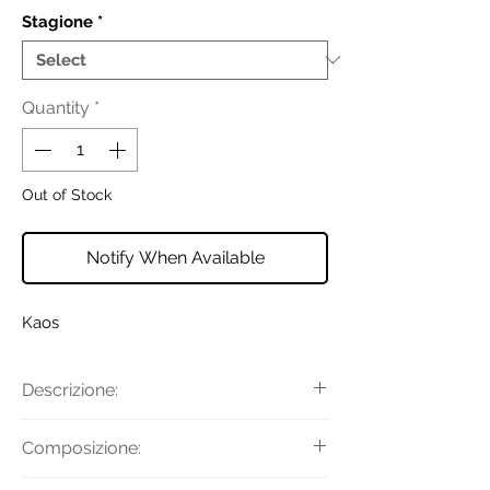
Stagione
*
Quantity
*
Out of Stock
Notify When Available
Kaos
Descrizione:
Camicia in lino senza maniche con
Composizione:
taglio flared - svasato, fondo
sfrangiato, chiusura con bottoni e
Tessuto Principale: 100% Lino