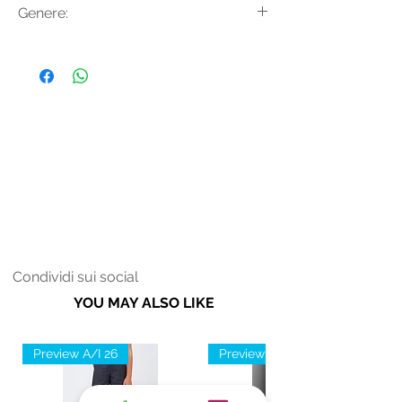
Genere:
colletto classico.
Donna
Condividi sui social
YOU MAY ALSO LIKE
Preview A/I 26
Preview A/I 26