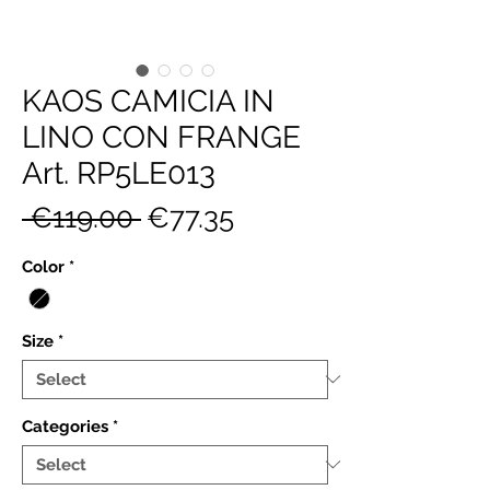
KAOS CAMICIA IN
LINO CON FRANGE
Art. RP5LE013
Regular
Sale
 €119.00 
€77.35
Price
Price
Color
*
Size
*
Categories
*