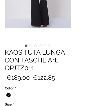
KAOS TUTA LUNGA
CON TASCHE Art.
QPJTZ011
Regular
Sale
 €189.00 
€122.85
Price
Price
Color
*
Size
*