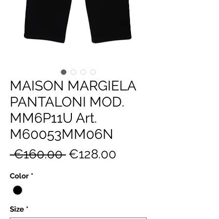
MAISON MARGIELA
PANTALONI MOD.
MM6P11U Art.
M60053MM06N
Regular
Sale
 €160.00 
€128.00
Price
Price
Color
*
Size
*