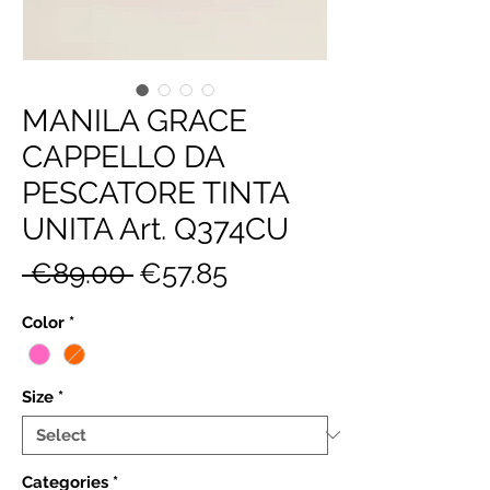
MANILA GRACE
CAPPELLO DA
PESCATORE TINTA
UNITA Art. Q374CU
Regular
Sale
 €89.00 
€57.85
Price
Price
Color
*
Size
*
Categories
*